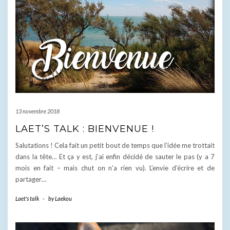
13 novembre 2018
LAET’S TALK : BIENVENUE !
Salutations ! Cela fait un petit bout de temps que l’idée me trottait
dans la tête… Et ça y est, j’ai enfin décidé de sauter le pas (y a 7
mois en fait – mais chut on n’a rien vu). L’envie d’écrire et de
partager…
Laet's talk
-
by
Laekou