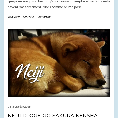
que je ne suis plus chez EC, j’ai retrouvé un emploi et certains ne le
savent pas forcément. Alors comme on me pose…
Jeux vidéo
,
Laet's talk
-
by
Laekou
13 novembre 2018
NEIJI D. OGE GO SAKURA KENSHA